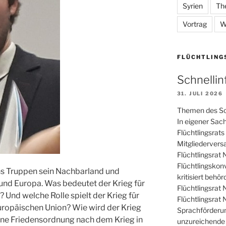
Syrien
Th
Vortrag
W
FLÜCHTLING
Schnelli
31. JULI 2026
Themen des Sc
In eigener Sac
Flüchtlingsra
Mitgliedervers
Flüchtlingsrat
Flüchtlingskon
ins Truppen sein Nachbarland und
kritisiert behö
und Europa. Was bedeutet der Krieg für
Flüchtlingsrat
 Und welche Rolle spielt der Krieg für
Flüchtlingsrat
ropäischen Union? Wie wird der Krieg
Sprachförderu
eine Friedensordnung nach dem Krieg in
unzureichende 