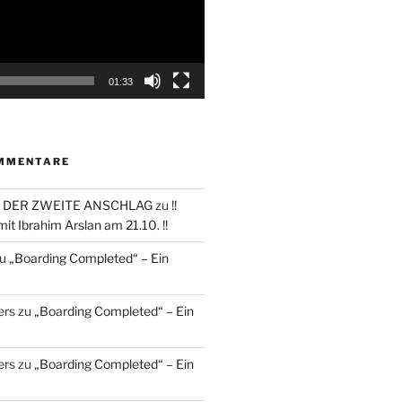
01:33
MMENTARE
 DER ZWEITE ANSCHLAG
zu
!!
it Ibrahim Arslan am 21.10. !!
u
„Boarding Completed“ – Ein
ers
zu
„Boarding Completed“ – Ein
ers
zu
„Boarding Completed“ – Ein