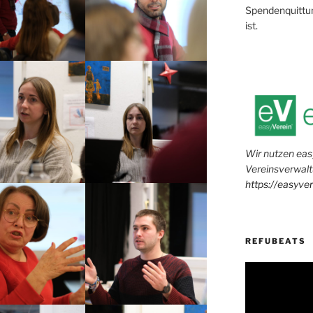
Spendenquittun
ist.
Wir nutzen eas
Vereinsverwalt
https://easyve
REFUBEATS
Video-
Player