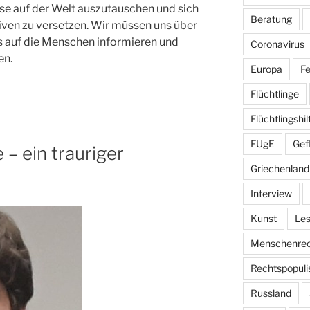
isse auf der Welt auszutauschen und sich
Beratung
iven zu versetzen. Wir müssen uns über
s auf die Menschen informieren und
Coronavirus
en.
Europa
Fe
Flüchtlinge
Flüchtlingshil
FUgE
Gef
 – ein trauriger
Griechenland
Interview
Kunst
Le
Menschenrec
Rechtspopul
Russland