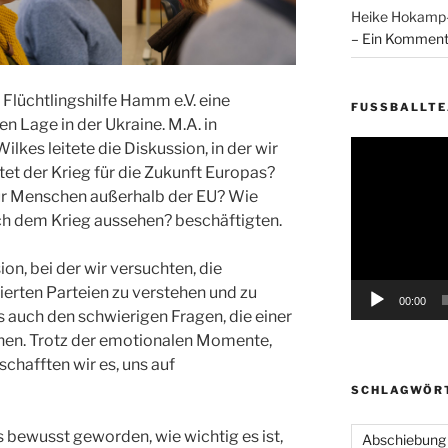
Heike Hokam
– Ein Komment
 Flüchtlingshilfe Hamm e.V. eine
FUSSBALLT
en Lage in der Ukraine. M.A. in
Video-
ilkes leitete die Diskussion, in der wir
Player
et der Krieg für die Zukunft Europas?
für Menschen außerhalb der EU? Wie
h dem Krieg aussehen? beschäftigten.
on, bei der wir versuchten, die
ierten Parteien zu verstehen und zu
00:00
s auch den schwierigen Fragen, die einer
en. Trotz der emotionalen Momente,
schafften wir es, uns auf
SCHLAGWÖR
s bewusst geworden, wie wichtig es ist,
Abschiebung