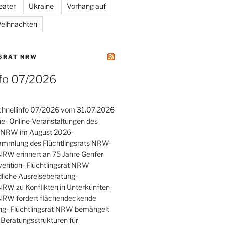
eater
Ukraine
Vorhang auf
eihnachten
SRAT NRW
nfo 07/2026
hnellinfo 07/2026 vom 31.07.2026
he- Online-Veranstaltungen des
ts NRW im August 2026-
ammlung des Flüchtlingsrats NRW-
 NRW erinnert an 75 Jahre Genfer
vention- Flüchtlingsrat NRW
rdliche Ausreiseberatung-
 NRW zu Konflikten in Unterkünften-
 NRW fordert flächendeckende
ng- Flüchtlingsrat NRW bemängelt
Beratungsstrukturen für