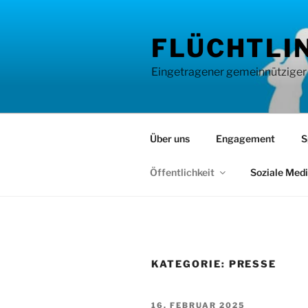
Zum
Inhalt
FLÜCHTLIN
springen
Eingetragener gemeinnütziger Ve
Über uns
Engagement
S
Öffentlichkeit
Soziale Med
KATEGORIE:
PRESSE
VERÖFFENTLICHT
16. FEBRUAR 2025