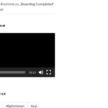
p-Krumme
zu
„Boarding Completed“
ar
EAM
03:13
TER
Afghanistan
Asyl