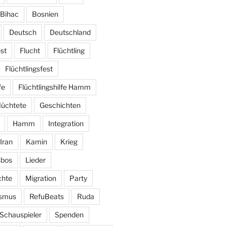
Bihac
Bosnien
Deutsch
Deutschland
st
Flucht
Flüchtling
Flüchtlingsfest
fe
Flüchtlingshilfe Hamm
lüchtete
Geschichten
Hamm
Integration
Iran
Kamin
Krieg
sbos
Lieder
hte
Migration
Party
ismus
RefuBeats
Ruda
Schauspieler
Spenden