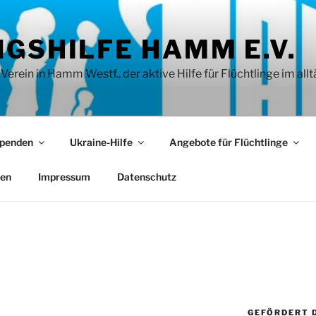
GSHILFE HAMM E.V.
rein in Hamm Westf., der aktive Hilfe für Flüchtlinge im allt
penden
Ukraine-Hilfe
Angebote für Flüchtlinge
ien
Impressum
Datenschutz
GEFÖRDERT 