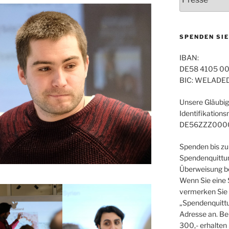
SPENDEN SIE
IBAN:
DE58 4105 00
BIC: WELADE
Unsere Gläubig
Identifikation
DE56ZZZ000
Spenden bis zu
Spendenquittun
Überweisung be
Wenn Sie eine
vermerken Sie 
„Spendenquittu
Adresse an. Be
300,- erhalten