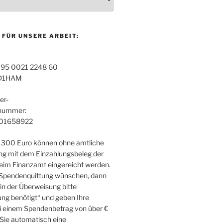
 FÜR UNSERE ARBEIT:
95 0021 2248 60
D1HAM
er-
snummer:
01658922
 300 Euro können ohne amtliche
g mit dem Einzahlungsbeleg der
im Finanzamt eingereicht werden.
 Spendenquittung wünschen, dann
in der Überweisung bitte
ng benötigt“ und geben Ihre
i einem Spendenbetrag von über €
 Sie automatisch eine