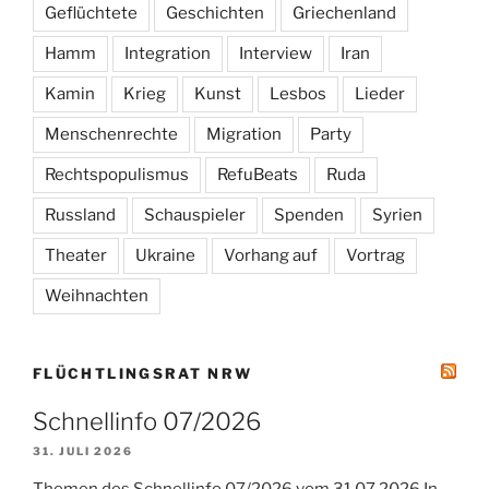
Geflüchtete
Geschichten
Griechenland
Hamm
Integration
Interview
Iran
Kamin
Krieg
Kunst
Lesbos
Lieder
Menschenrechte
Migration
Party
Rechtspopulismus
RefuBeats
Ruda
Russland
Schauspieler
Spenden
Syrien
Theater
Ukraine
Vorhang auf
Vortrag
Weihnachten
FLÜCHTLINGSRAT NRW
Schnellinfo 07/2026
31. JULI 2026
Themen des Schnellinfo 07/2026 vom 31.07.2026 In