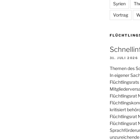
Syrien
Th
Vortrag
W
FLÜCHTLING
Schnelli
31. JULI 2026
Themen des Sc
In eigener Sac
Flüchtlingsra
Mitgliedervers
Flüchtlingsrat
Flüchtlingskon
kritisiert behö
Flüchtlingsrat
Flüchtlingsrat
Sprachförderu
unzureichende 