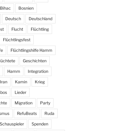
Bihac
Bosnien
Deutsch
Deutschland
st
Flucht
Flüchtling
Flüchtlingsfest
fe
Flüchtlingshilfe Hamm
lüchtete
Geschichten
Hamm
Integration
Iran
Kamin
Krieg
sbos
Lieder
hte
Migration
Party
ismus
RefuBeats
Ruda
Schauspieler
Spenden