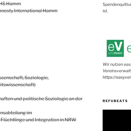
 VHS Hamm
Spendenquittun
Amnesty International Hamm
ist.
Wir nutzen eas
Vereinsverwalt
https://easyve
ssenschaft, Soziologie,
itswissenschaft)
haften und politische Soziologie an der
REFUBEATS
Video-
ionsabteilung im
Player
, Flüchtlinge und Integration in NRW