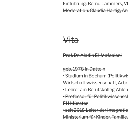
Einführung: Bernd Lammers,
Moderation: Claudia Hartig, 
Vita
Prof. Dr. Aladin El-Mafaalani
geb. 1978 in Datteln
• Studium in Bochum (Politikwi
Wirtschaftswissenschaft, Arbe
• Lehrer am Berufskolleg Ahlen
• Professor für Politikwissensc
FH Münster
• seit 2018 Leiter der Integrat
Ministerium für Kinder, Familie