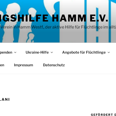
GSHILFE HAMM E.V.
rein in Hamm Westf., der aktive Hilfe für Flüchtlinge im allt
penden
Ukraine-Hilfe
Angebote für Flüchtlinge
ien
Impressum
Datenschutz
LANI
GEFÖRDERT 