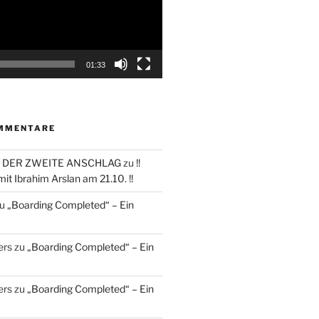
01:33
MMENTARE
 DER ZWEITE ANSCHLAG
zu
!!
it Ibrahim Arslan am 21.10. !!
u
„Boarding Completed“ – Ein
ers
zu
„Boarding Completed“ – Ein
ers
zu
„Boarding Completed“ – Ein