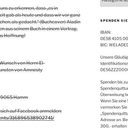
 uns zu erkennen, dass „es in
eit gab als heute und dass wir vor ganz
SPENDEN SIE
hen, als gedacht.“ (Buchcover) Aladin
sen aus seinem Buch in einem Vortrag,
IBAN:
ns Hoffnung!
DE58 4105 00
BIC: WELADE
Unsere Gläubig
uf Wunsch von Herrn El-
Identifikation
gunsten von Amnesty
DE56ZZZ000
Spenden bis zu
Spendenquittun
Überweisung be
1, 59065 Hamm
Wenn Sie eine
vermerken Sie 
 sich auf Facebook anmelden:
„Spendenquittu
vents/316896538902741/
Adresse an. Be
300,- erhalten