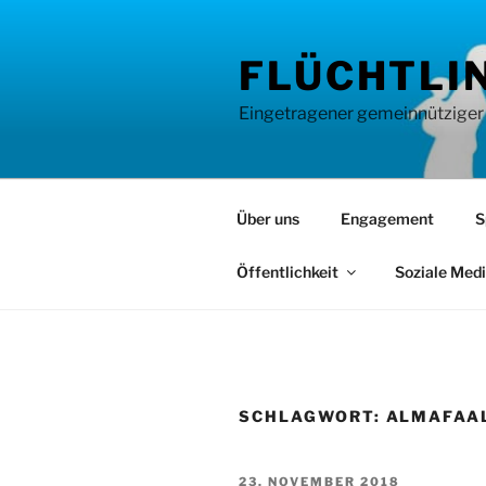
Zum
Inhalt
FLÜCHTLIN
springen
Eingetragener gemeinnütziger Ve
Über uns
Engagement
S
Öffentlichkeit
Soziale Med
SCHLAGWORT:
ALMAFAA
VERÖFFENTLICHT
23. NOVEMBER 2018