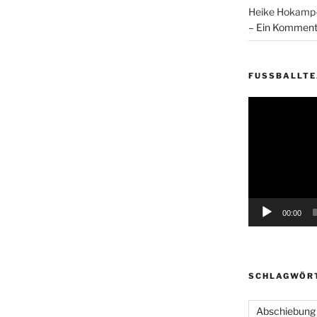
Heike Hokam
– Ein Komment
FUSSBALLT
Video-
Player
00:00
SCHLAGWÖR
Abschiebung