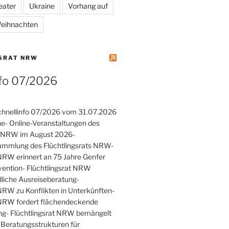
eater
Ukraine
Vorhang auf
eihnachten
SRAT NRW
nfo 07/2026
hnellinfo 07/2026 vom 31.07.2026
he- Online-Veranstaltungen des
ts NRW im August 2026-
ammlung des Flüchtlingsrats NRW-
 NRW erinnert an 75 Jahre Genfer
vention- Flüchtlingsrat NRW
rdliche Ausreiseberatung-
 NRW zu Konflikten in Unterkünften-
 NRW fordert flächendeckende
ng- Flüchtlingsrat NRW bemängelt
Beratungsstrukturen für