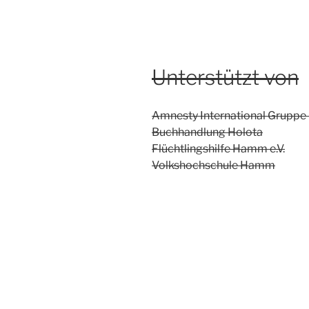
Unterstützt von
Amnesty International Grupp
Buchhandlung Holota
Flüchtlingshilfe Hamm e.V.
Volkshochschule Hamm