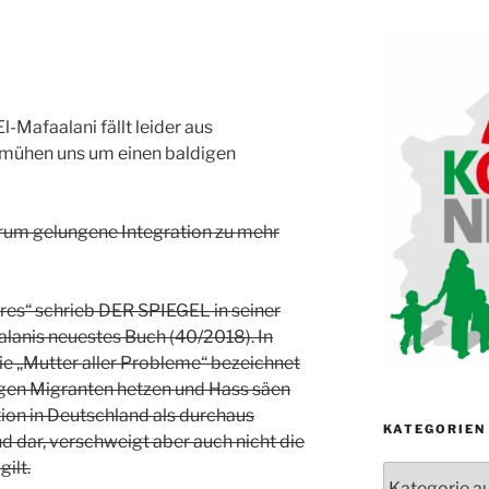
l-Mafaalani fällt leider aus
emühen uns um einen baldigen
rum gelungene Integration zu mehr
es“ schrieb DER SPIEGEL in seiner
alanis neuestes Buch (40/2018). In
die „Mutter aller Probleme“ bezeichnet
gen Migranten hetzen und Hass säen
ation in Deutschland als durchaus
KATEGORIEN
d dar, verschweigt aber auch nicht die
ilt.
Kategorien