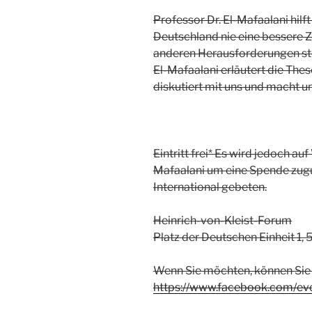
Professor Dr. El-Mafaalani hilft
Deutschland nie eine bessere Z
anderen Herausforderungen ste
El-Mafaalani erläutert die The
diskutiert mit uns und macht u
Eintritt frei* Es wird jedoch a
Mafaalani um eine Spende zu
International gebeten.
Heinrich-von-Kleist-Forum
Platz der Deutschen Einheit 
Wenn Sie möchten, können Sie
https://www.facebook.com/e