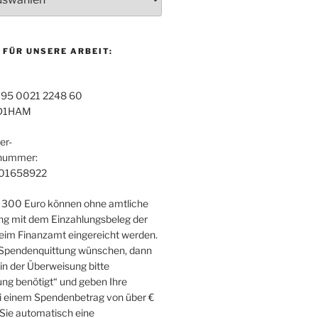
 FÜR UNSERE ARBEIT:
95 0021 2248 60
D1HAM
er-
snummer:
01658922
 300 Euro können ohne amtliche
g mit dem Einzahlungsbeleg der
im Finanzamt eingereicht werden.
 Spendenquittung wünschen, dann
in der Überweisung bitte
ng benötigt“ und geben Ihre
i einem Spendenbetrag von über €
 Sie automatisch eine