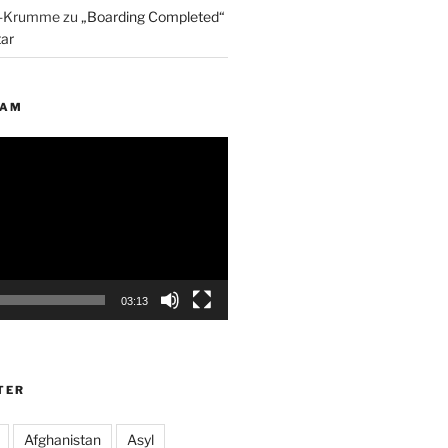
p-Krumme
zu
„Boarding Completed“
ar
EAM
03:13
TER
Afghanistan
Asyl