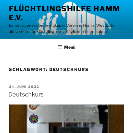
Zum
FLÜCHTLINGSHILFE HAMM
Inhalt
E.V.
springen
Eingetragener gemeinnütziger Verein in Hamm Westf., der
aktive Hilfe für Flüchtlinge im alltäglichen Leben bietet.
Menü
SCHLAGWORT:
DEUTSCHKURS
VERÖFFENTLICHT
24. JUNI 2022
AM
Deutschkurs