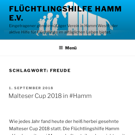
Zum
FLÜCHTLINGSHILFE HAMM
Inhalt
E.V.
springen
Eingetragener gemeinnütziger Verein in Hamm Westf., der
aktive Hilfe für Flüchtlinge im alltäglichen Leben bietet.
Menü
SCHLAGWORT:
FREUDE
VERÖFFENTLICHT
1. SEPTEMBER 2018
AM
Malteser Cup 2018 in #Hamm
Wie jedes Jahr fand heute der heiß herbei gesehnte
Malteser Cup 2018 statt. Die Flüchtlingshilfe Hamm