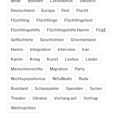
Bihac
Bosnien
Coronavirus
Deutsch
Deutschland
Europa
Fest
Flucht
Flüchtling
Flüchtlinge
Flüchtlingsfest
Flüchtlingshilfe
Flüchtlingshilfe Hamm
FUgE
Geflüchtete
Geschichten
Griechenland
Hamm
Integration
Interview
Iran
Kamin
Krieg
Kunst
Lesbos
Lieder
Menschenrechte
Migration
Party
Rechtspopulismus
RefuBeats
Ruda
Russland
Schauspieler
Spenden
Syrien
Theater
Ukraine
Vorhang auf
Vortrag
Weihnachten