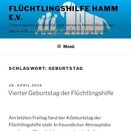
Zum
FLÜCHTLINGSHILFE HAMM
Inhalt
E.V.
springen
Eingetragener gemeinnütziger Verein in Hamm Westf., der
aktive Hilfe für Flüchtlinge im alltäglichen Leben bietet.
Menü
SCHLAGWORT:
GEBURTSTAG
VERÖFFENTLICHT
28. APRIL 2019
AM
Vierter Geburtstag der Flüchtlingshilfe
Am letzten Freitag fand der 4.Geburtstag der
Flüchtlingshilfe statt. In freundlicher Atmosphäre