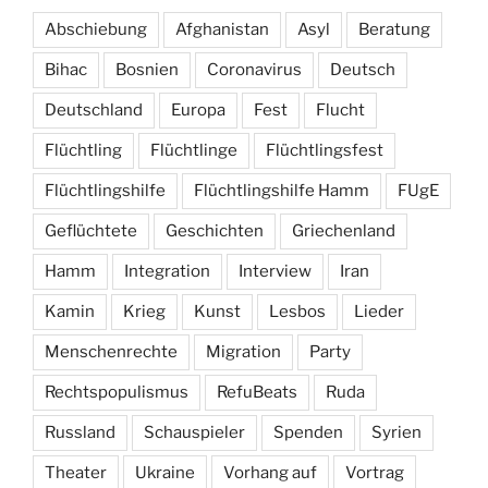
Abschiebung
Afghanistan
Asyl
Beratung
Bihac
Bosnien
Coronavirus
Deutsch
Deutschland
Europa
Fest
Flucht
Flüchtling
Flüchtlinge
Flüchtlingsfest
Flüchtlingshilfe
Flüchtlingshilfe Hamm
FUgE
Geflüchtete
Geschichten
Griechenland
Hamm
Integration
Interview
Iran
Kamin
Krieg
Kunst
Lesbos
Lieder
Menschenrechte
Migration
Party
Rechtspopulismus
RefuBeats
Ruda
Russland
Schauspieler
Spenden
Syrien
Theater
Ukraine
Vorhang auf
Vortrag