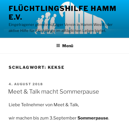
Zum
FLÜCHTLINGSHILFE HAMM
Inhalt
E.V.
springen
Eingetragener gemeinnütziger Verein in Hamm Westf., der
aktive Hilfe für Flüchtlinge im alltäglichen Leben bietet.
Menü
SCHLAGWORT:
KEKSE
VERÖFFENTLICHT
4. AUGUST 2018
AM
Meet & Talk macht Sommerpause
Liebe Teilnehmer von Meet & Talk,
wir machen bis zum 3.September
Sommerpause
.