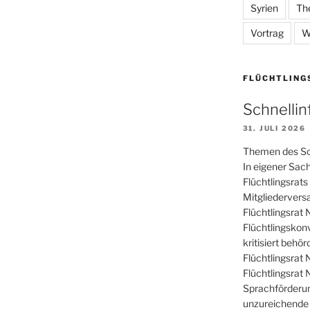
Syrien
Th
Vortrag
W
FLÜCHTLING
Schnelli
31. JULI 2026
Themen des Sc
In eigener Sac
Flüchtlingsra
Mitgliedervers
Flüchtlingsrat
Flüchtlingskon
kritisiert behö
Flüchtlingsrat
Flüchtlingsrat
Sprachförderu
unzureichende 