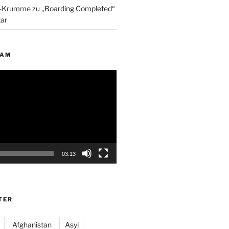
p-Krumme
zu
„Boarding Completed“
ar
EAM
03:13
TER
Afghanistan
Asyl