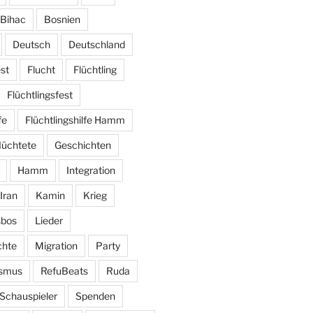
Bihac
Bosnien
Deutsch
Deutschland
st
Flucht
Flüchtling
Flüchtlingsfest
fe
Flüchtlingshilfe Hamm
lüchtete
Geschichten
Hamm
Integration
Iran
Kamin
Krieg
sbos
Lieder
hte
Migration
Party
ismus
RefuBeats
Ruda
Schauspieler
Spenden