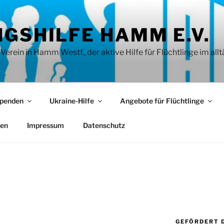
GSHILFE HAMM E.V.
rein in Hamm Westf., der aktive Hilfe für Flüchtlinge im allt
penden
Ukraine-Hilfe
Angebote für Flüchtlinge
ien
Impressum
Datenschutz
GEFÖRDERT 