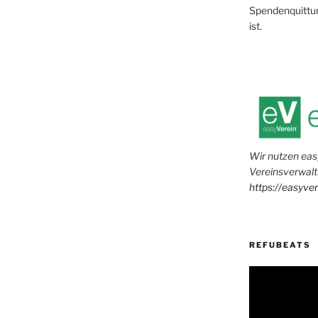
Spendenquittun
ist.
Wir nutzen eas
Vereinsverwalt
https://easyve
REFUBEATS
Video-
Player