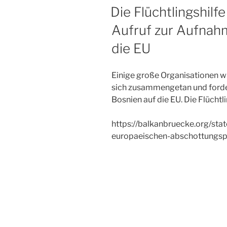
AM
Die Flüchtlingshil
Aufruf zur Aufnah
die EU
Einige große Organisationen w
sich zusammengetan und forder
Bosnien auf die EU. Die Flücht
https://balkanbruecke.org/sta
europaeischen-abschottungspo