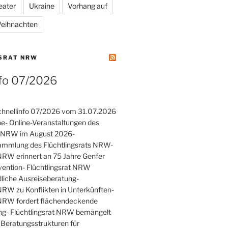
eater
Ukraine
Vorhang auf
eihnachten
SRAT NRW
nfo 07/2026
hnellinfo 07/2026 vom 31.07.2026
he- Online-Veranstaltungen des
ts NRW im August 2026-
ammlung des Flüchtlingsrats NRW-
 NRW erinnert an 75 Jahre Genfer
vention- Flüchtlingsrat NRW
rdliche Ausreiseberatung-
 NRW zu Konflikten in Unterkünften-
 NRW fordert flächendeckende
ng- Flüchtlingsrat NRW bemängelt
Beratungsstrukturen für