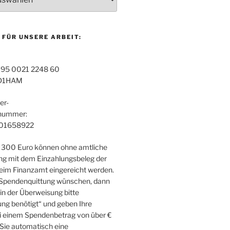
 FÜR UNSERE ARBEIT:
95 0021 2248 60
D1HAM
er-
snummer:
01658922
 300 Euro können ohne amtliche
g mit dem Einzahlungsbeleg der
im Finanzamt eingereicht werden.
 Spendenquittung wünschen, dann
in der Überweisung bitte
ng benötigt“ und geben Ihre
i einem Spendenbetrag von über €
 Sie automatisch eine