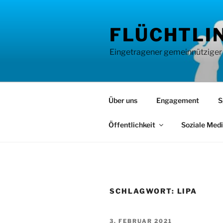
Zum
Inhalt
FLÜCHTLIN
springen
Eingetragener gemeinnütziger Ve
Über uns
Engagement
S
Öffentlichkeit
Soziale Med
SCHLAGWORT:
LIPA
VERÖFFENTLICHT
3. FEBRUAR 2021