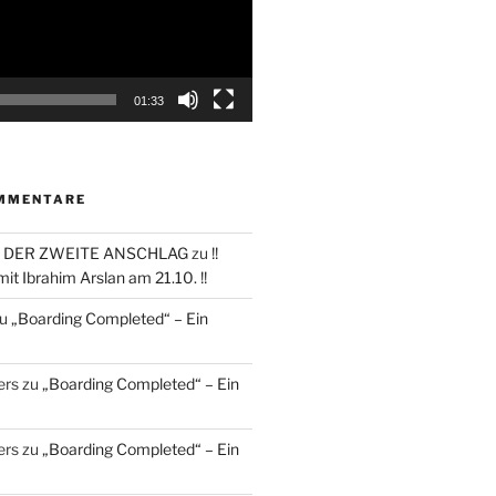
01:33
MMENTARE
 DER ZWEITE ANSCHLAG
zu
!!
it Ibrahim Arslan am 21.10. !!
u
„Boarding Completed“ – Ein
ers
zu
„Boarding Completed“ – Ein
ers
zu
„Boarding Completed“ – Ein