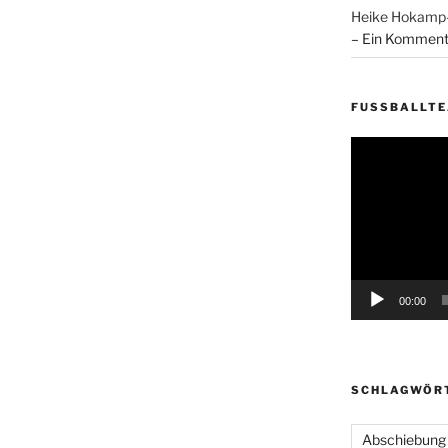
Heike Hokam
– Ein Komment
FUSSBALLT
Video-
Player
00:00
SCHLAGWÖR
Abschiebung