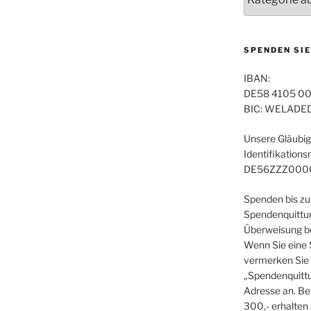
SPENDEN SIE
IBAN:
DE58 4105 00
BIC: WELADE
Unsere Gläubig
Identifikation
DE56ZZZ000
Spenden bis zu
Spendenquittun
Überweisung be
Wenn Sie eine
vermerken Sie 
„Spendenquittu
Adresse an. Be
300,- erhalten