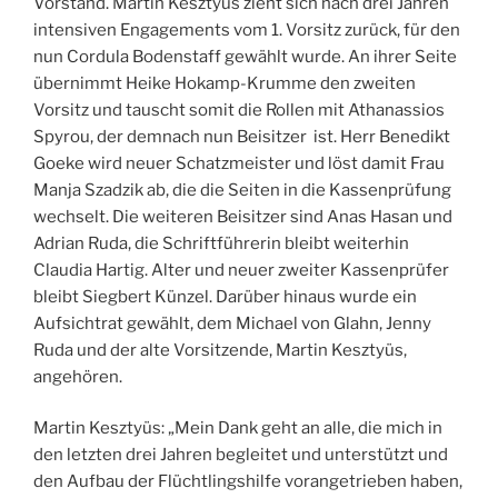
Vorstand. Martin Kesztyüs zieht sich nach drei Jahren
intensiven Engagements vom 1. Vorsitz zurück, für den
nun Cordula Bodenstaff gewählt wurde. An ihrer Seite
übernimmt Heike Hokamp-Krumme den zweiten
Vorsitz und tauscht somit die Rollen mit Athanassios
Spyrou, der demnach nun Beisitzer ist. Herr Benedikt
Goeke wird neuer Schatzmeister und löst damit Frau
Manja Szadzik ab, die die Seiten in die Kassenprüfung
wechselt. Die weiteren Beisitzer sind Anas Hasan und
Adrian Ruda, die Schriftführerin bleibt weiterhin
Claudia Hartig. Alter und neuer zweiter Kassenprüfer
bleibt Siegbert Künzel. Darüber hinaus wurde ein
Aufsichtrat gewählt, dem Michael von Glahn, Jenny
Ruda und der alte Vorsitzende, Martin Kesztyüs,
angehören.
Martin Kesztyüs: „Mein Dank geht an alle, die mich in
den letzten drei Jahren begleitet und unterstützt und
den Aufbau der Flüchtlingshilfe vorangetrieben haben,