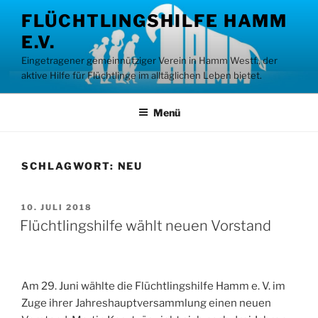
Zum
FLÜCHTLINGSHILFE HAMM
Inhalt
E.V.
springen
Eingetragener gemeinnütziger Verein in Hamm Westf., der
aktive Hilfe für Flüchtlinge im alltäglichen Leben bietet.
Menü
SCHLAGWORT:
NEU
VERÖFFENTLICHT
10. JULI 2018
AM
Flüchtlingshilfe wählt neuen Vorstand
Am 29. Juni wählte die Flüchtlingshilfe Hamm e. V. im
Zuge ihrer Jahreshauptversammlung einen neuen