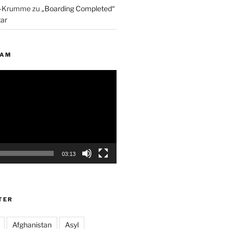
p-Krumme
zu
„Boarding Completed“
ar
EAM
03:13
TER
Afghanistan
Asyl