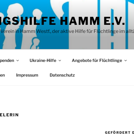
GSHILFE HAMM E.V.
rein in Hamm Westf., der aktive Hilfe für Flüchtlinge im allt
penden
Ukraine-Hilfe
Angebote für Flüchtlinge
ien
Impressum
Datenschutz
ELERIN
GEFÖRDERT 