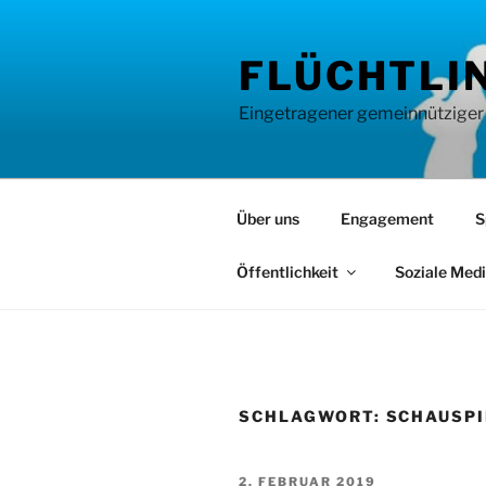
Zum
Inhalt
FLÜCHTLIN
springen
Eingetragener gemeinnütziger Ve
Über uns
Engagement
S
Öffentlichkeit
Soziale Med
SCHLAGWORT:
SCHAUSPI
VERÖFFENTLICHT
2. FEBRUAR 2019