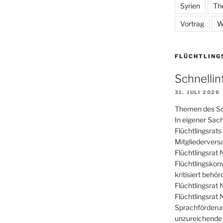
Syrien
Th
Vortrag
W
FLÜCHTLING
Schnelli
31. JULI 2026
Themen des Sc
In eigener Sac
Flüchtlingsra
Mitgliedervers
Flüchtlingsrat
Flüchtlingskon
kritisiert behö
Flüchtlingsrat
Flüchtlingsrat
Sprachförderu
unzureichende 