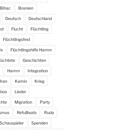
Bihac
Bosnien
Deutsch
Deutschland
st
Flucht
Flüchtling
Flüchtlingsfest
fe
Flüchtlingshilfe Hamm
lüchtete
Geschichten
Hamm
Integration
Iran
Kamin
Krieg
sbos
Lieder
hte
Migration
Party
ismus
RefuBeats
Ruda
Schauspieler
Spenden