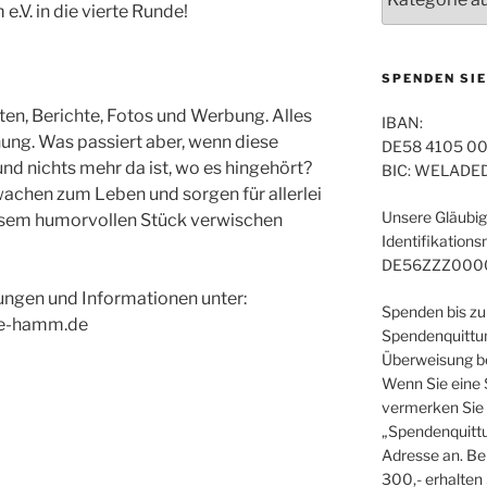
e.V. in die vierte Runde!
SPENDEN SIE
hten, Berichte, Fotos und Werbung. Alles
IBAN:
nung. Was passiert aber, wenn diese
DE58 4105 00
d nichts mehr da ist, wo es hingehört?
BIC: WELADE
wachen zum Leben und sorgen für allerlei
Unsere Gläubig
iesem humorvollen Stück verwischen
Identifikation
DE56ZZZ000
ngen und Informationen unter:
Spenden bis zu
lfe-hamm.de
Spendenquittun
Überweisung be
Wenn Sie eine
vermerken Sie 
„Spendenquittu
Adresse an. Be
300,- erhalten