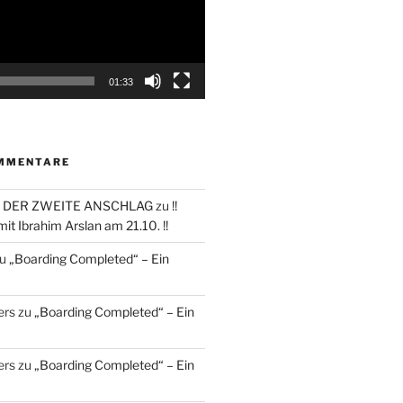
01:33
MMENTARE
 DER ZWEITE ANSCHLAG
zu
!!
it Ibrahim Arslan am 21.10. !!
u
„Boarding Completed“ – Ein
ers
zu
„Boarding Completed“ – Ein
ers
zu
„Boarding Completed“ – Ein