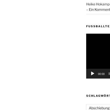
Heike Hokam
– Ein Komment
FUSSBALLT
Video-
Player
00:00
SCHLAGWÖR
Abschiebung