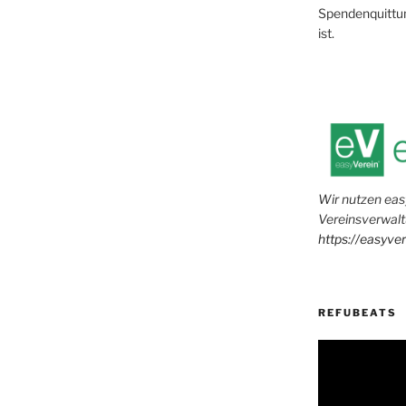
Spendenquittun
ist.
Wir nutzen eas
Vereinsverwalt
https://easyve
REFUBEATS
Video-
Player