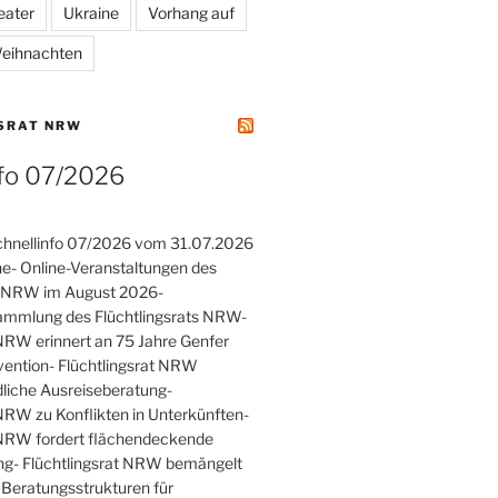
eater
Ukraine
Vorhang auf
eihnachten
SRAT NRW
nfo 07/2026
hnellinfo 07/2026 vom 31.07.2026
he- Online-Veranstaltungen des
ts NRW im August 2026-
ammlung des Flüchtlingsrats NRW-
 NRW erinnert an 75 Jahre Genfer
vention- Flüchtlingsrat NRW
rdliche Ausreiseberatung-
 NRW zu Konflikten in Unterkünften-
 NRW fordert flächendeckende
ng- Flüchtlingsrat NRW bemängelt
Beratungsstrukturen für