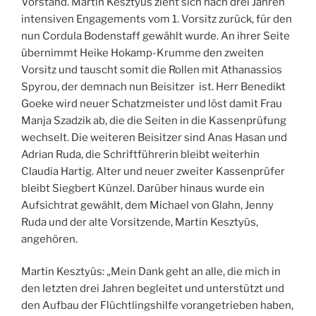
Vorstand. Martin Kesztyüs zieht sich nach drei Jahren
intensiven Engagements vom 1. Vorsitz zurück, für den
nun Cordula Bodenstaff gewählt wurde. An ihrer Seite
übernimmt Heike Hokamp-Krumme den zweiten
Vorsitz und tauscht somit die Rollen mit Athanassios
Spyrou, der demnach nun Beisitzer ist. Herr Benedikt
Goeke wird neuer Schatzmeister und löst damit Frau
Manja Szadzik ab, die die Seiten in die Kassenprüfung
wechselt. Die weiteren Beisitzer sind Anas Hasan und
Adrian Ruda, die Schriftführerin bleibt weiterhin
Claudia Hartig. Alter und neuer zweiter Kassenprüfer
bleibt Siegbert Künzel. Darüber hinaus wurde ein
Aufsichtrat gewählt, dem Michael von Glahn, Jenny
Ruda und der alte Vorsitzende, Martin Kesztyüs,
angehören.
Martin Kesztyüs: „Mein Dank geht an alle, die mich in
den letzten drei Jahren begleitet und unterstützt und
den Aufbau der Flüchtlingshilfe vorangetrieben haben,