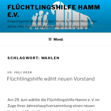
Zum
FLÜCHTLINGSHILFE HAMM
Inhalt
E.V.
springen
Eingetragener gemeinnütziger Verein in Hamm Westf., der
aktive Hilfe für Flüchtlinge im alltäglichen Leben bietet.
Menü
SCHLAGWORT:
WAHLEN
VERÖFFENTLICHT
10. JULI 2018
AM
Flüchtlingshilfe wählt neuen Vorstand
Am 29. Juni wählte die Flüchtlingshilfe Hamm e. V. im
Zuge ihrer Jahreshauptversammlung einen neuen