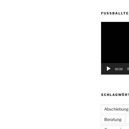
FUSSBALLT
Video-
Player
00:00
SCHLAGWÖR
Abschiebung
Beratung