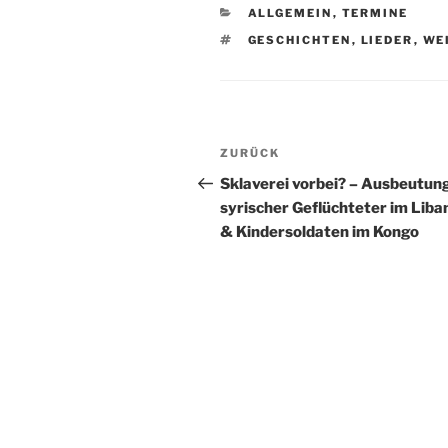
KATEGORIEN
ALLGEMEIN
,
TERMINE
SCHLAGWÖRTER
GESCHICHTEN
,
LIEDER
,
WE
Beitragsnavigation
Vorheriger
ZURÜCK
Beitrag
Sklaverei vorbei? – Ausbeutun
syrischer Geflüchteter im Liba
& Kindersoldaten im Kongo