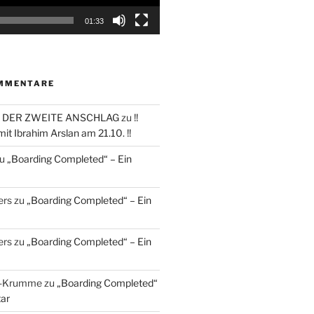
01:33
MMENTARE
 DER ZWEITE ANSCHLAG
zu
!!
it Ibrahim Arslan am 21.10. !!
u
„Boarding Completed“ – Ein
ers
zu
„Boarding Completed“ – Ein
ers
zu
„Boarding Completed“ – Ein
p-Krumme
zu
„Boarding Completed“
ar