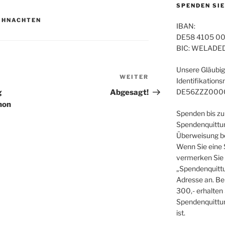
SPENDEN SIE
IHNACHTEN
IBAN:
DE58 4105 00
BIC: WELADE
Unsere Gläubig
WEITER
Nächster
Identifikation
Beitrag
DE56ZZZ000
g
Abgesagt!
non
Spenden bis zu
Spendenquittun
Überweisung be
Wenn Sie eine
vermerken Sie 
„Spendenquittu
Adresse an. Be
300,- erhalten
Spendenquittun
ist.