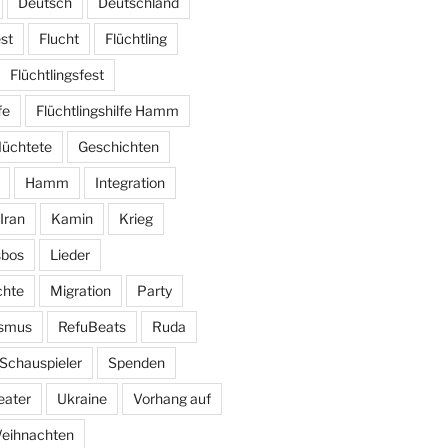
Deutsch
Deutschland
st
Flucht
Flüchtling
Flüchtlingsfest
fe
Flüchtlingshilfe Hamm
lüchtete
Geschichten
Hamm
Integration
Iran
Kamin
Krieg
sbos
Lieder
hte
Migration
Party
ismus
RefuBeats
Ruda
Schauspieler
Spenden
eater
Ukraine
Vorhang auf
eihnachten