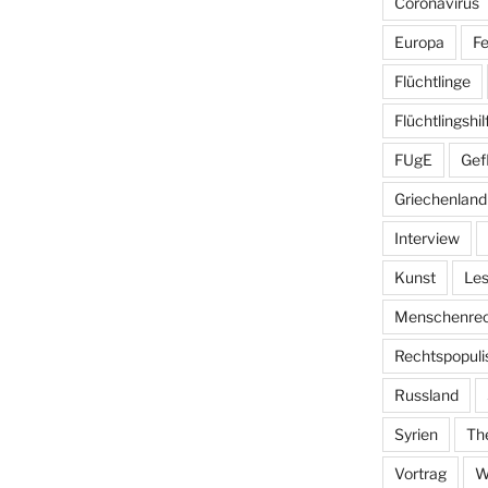
Coronavirus
Europa
Fe
Flüchtlinge
Flüchtlingshil
FUgE
Gef
Griechenland
Interview
Kunst
Le
Menschenrec
Rechtspopul
Russland
Syrien
Th
Vortrag
W