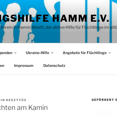
GSHILFE HAMM E.V.
rein in Hamm Westf., der aktive Hilfe für Flüchtlinge im allt
penden
Ukraine-Hilfe
Angebote für Flüchtlinge
ien
Impressum
Datenschutz
GEFÖRDERT 
IN KESZTYÜS
chten am Kamin