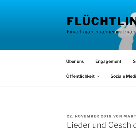
Zum
Inhalt
FLÜCHTLIN
springen
Eingetragener gemeinnütziger Ve
Über uns
Engagement
S
Öffentlichkeit
Soziale Med
VERÖFFENTLICHT
22. NOVEMBER 2018
VON
MART
AM
Lieder und Geschi