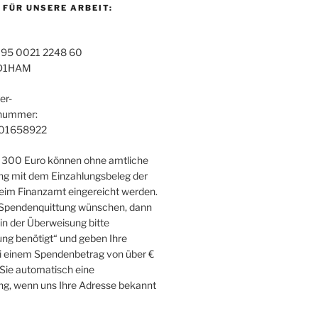
 FÜR UNSERE ARBEIT:
95 0021 2248 60
D1HAM
er-
snummer:
01658922
 300 Euro können ohne amtliche
g mit dem Einzahlungsbeleg der
im Finanzamt eingereicht werden.
 Spendenquittung wünschen, dann
in der Überweisung bitte
ng benötigt“ und geben Ihre
i einem Spendenbetrag von über €
 Sie automatisch eine
g, wenn uns Ihre Adresse bekannt