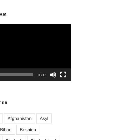
EAM
03:13
TER
Afghanistan
Asyl
Bihac
Bosnien