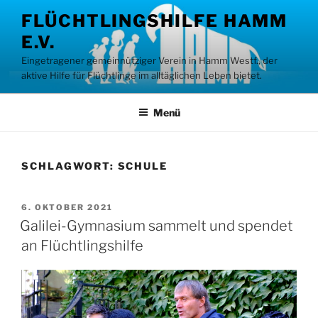
Zum
FLÜCHTLINGSHILFE HAMM
Inhalt
E.V.
springen
Eingetragener gemeinnütziger Verein in Hamm Westf., der
aktive Hilfe für Flüchtlinge im alltäglichen Leben bietet.
Menü
SCHLAGWORT:
SCHULE
VERÖFFENTLICHT
6. OKTOBER 2021
AM
Galilei-Gymnasium sammelt und spendet
an Flüchtlingshilfe