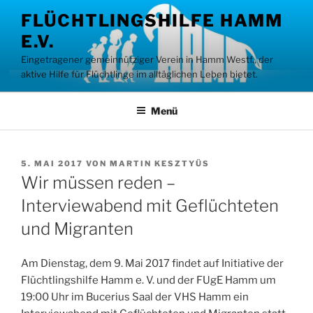
Zum
FLÜCHTLINGSHILFE HAMM
Inhalt
E.V.
springen
Eingetragener gemeinnütziger Verein in Hamm Westf., der
aktive Hilfe für Flüchtlinge im alltäglichen Leben bietet.
Menü
VERÖFFENTLICHT
5. MAI 2017
VON
MARTIN KESZTYÜS
AM
Wir müssen reden –
Interviewabend mit Geflüchteten
und Migranten
Am Dienstag, dem 9. Mai 2017 findet auf Initiative der
Flüchtlingshilfe Hamm e. V. und der FUgE Hamm um
19:00 Uhr im Bucerius Saal der VHS Hamm ein