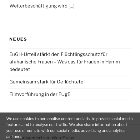
Weiterbeschäftigung wird […]
NEUES
EuGH-Urteil stärkt den Flüchtlingsschutz für
afghanische Frauen – Was das für Frauen in Hamm
bedeutet
Gemeinsam stark für Geflüchtete!
Filmvorführung in der FUgE
We use cookies to personalise content and ads, to provide social media
features and to analyse our traffic. We also share information about
your use of our site with our social media, advertising and analytics
partners.
Stolz präsentiert von WordPress