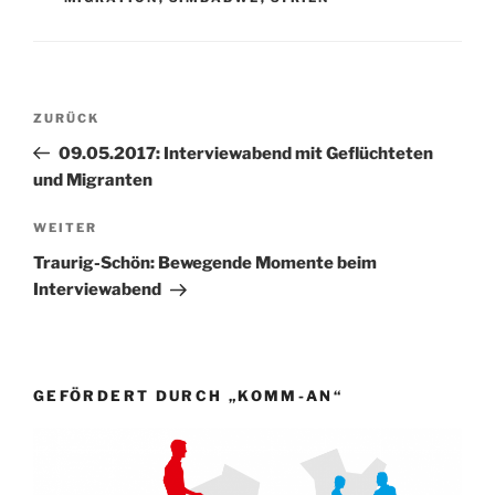
Beitragsnavigation
Vorheriger
ZURÜCK
Beitrag
09.05.2017: Interviewabend mit Geflüchteten
und Migranten
Nächster
WEITER
Beitrag
Traurig-Schön: Bewegende Momente beim
Interviewabend
GEFÖRDERT DURCH „KOMM-AN“