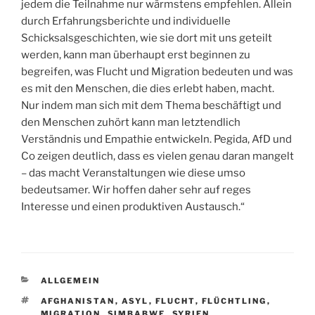
jedem die Teilnahme nur wärmstens empfehlen. Allein
durch Erfahrungsberichte und individuelle
Schicksalsgeschichten, wie sie dort mit uns geteilt
werden, kann man überhaupt erst beginnen zu
begreifen, was Flucht und Migration bedeuten und was
es mit den Menschen, die dies erlebt haben, macht.
Nur indem man sich mit dem Thema beschäftigt und
den Menschen zuhört kann man letztendlich
Verständnis und Empathie entwickeln. Pegida, AfD und
Co zeigen deutlich, dass es vielen genau daran mangelt
– das macht Veranstaltungen wie diese umso
bedeutsamer. Wir hoffen daher sehr auf reges
Interesse und einen produktiven Austausch.“
KATEGORIEN
ALLGEMEIN
SCHLAGWÖRTER
AFGHANISTAN
,
ASYL
,
FLUCHT
,
FLÜCHTLING
,
MIGRATION
,
SIMBABWE
,
SYRIEN