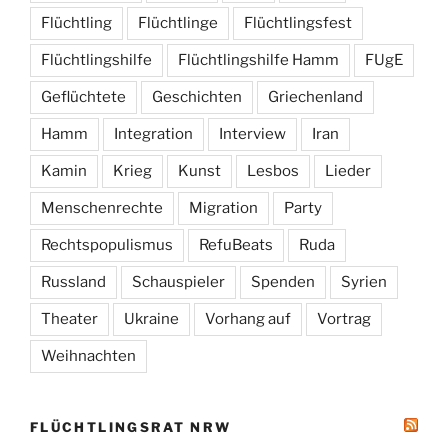
Flüchtling
Flüchtlinge
Flüchtlingsfest
Flüchtlingshilfe
Flüchtlingshilfe Hamm
FUgE
Geflüchtete
Geschichten
Griechenland
Hamm
Integration
Interview
Iran
Kamin
Krieg
Kunst
Lesbos
Lieder
Menschenrechte
Migration
Party
Rechtspopulismus
RefuBeats
Ruda
Russland
Schauspieler
Spenden
Syrien
Theater
Ukraine
Vorhang auf
Vortrag
Weihnachten
FLÜCHTLINGSRAT NRW