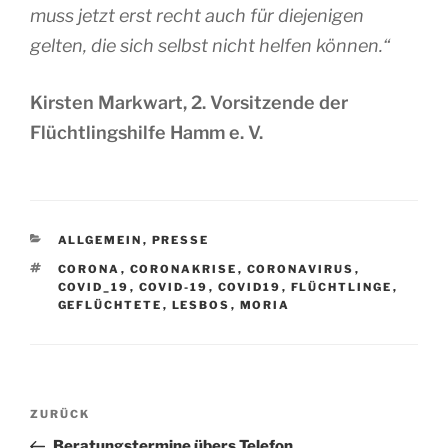
muss jetzt erst recht auch für diejenigen
gelten, die sich selbst nicht helfen können.“
Kirsten Markwart, 2. Vorsitzende der
Flüchtlingshilfe Hamm e. V.
KATEGORIEN
ALLGEMEIN
,
PRESSE
SCHLAGWÖRTER
CORONA
,
CORONAKRISE
,
CORONAVIRUS
,
COVID_19
,
COVID-19
,
COVID19
,
FLÜCHTLINGE
,
GEFLÜCHTETE
,
LESBOS
,
MORIA
Beitragsnavigation
Vorheriger
ZURÜCK
Beitrag
Beratungstermine übers Telefon