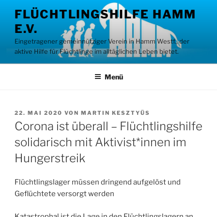
Zum
FLÜCHTLINGSHILFE HAMM
Inhalt
E.V.
springen
Eingetragener gemeinnütziger Verein in Hamm Westf., der
aktive Hilfe für Flüchtlinge im alltäglichen Leben bietet.
Menü
VERÖFFENTLICHT
22. MAI 2020
VON
MARTIN KESZTYÜS
AM
Corona ist überall – Flüchtlingshilfe
solidarisch mit Aktivist*innen im
Hungerstreik
Flüchtlingslager müssen dringend aufgelöst und
Geflüchtete versorgt werden
Katastrophal ist die Lage in den Flüchtlingslagern an