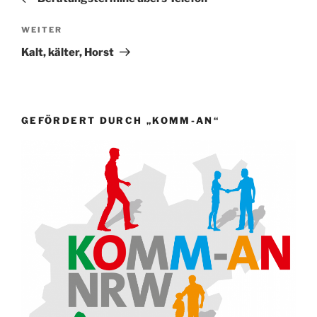
Nächster
WEITER
Beitrag
Kalt, kälter, Horst
GEFÖRDERT DURCH „KOMM-AN“