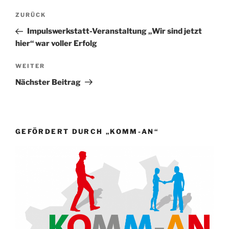
Beitragsnavigation
Vorheriger
ZURÜCK
Beitrag
Impulswerkstatt-Veranstaltung „Wir sind jetzt
hier“ war voller Erfolg
Nächster
WEITER
Beitrag
Nächster Beitrag
GEFÖRDERT DURCH „KOMM-AN“