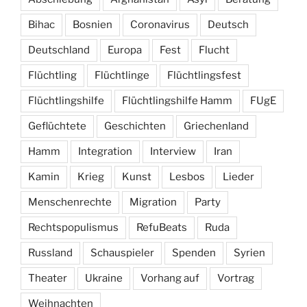
Bihac
Bosnien
Coronavirus
Deutsch
Deutschland
Europa
Fest
Flucht
Flüchtling
Flüchtlinge
Flüchtlingsfest
Flüchtlingshilfe
Flüchtlingshilfe Hamm
FUgE
Geflüchtete
Geschichten
Griechenland
Hamm
Integration
Interview
Iran
Kamin
Krieg
Kunst
Lesbos
Lieder
Menschenrechte
Migration
Party
Rechtspopulismus
RefuBeats
Ruda
Russland
Schauspieler
Spenden
Syrien
Theater
Ukraine
Vorhang auf
Vortrag
Weihnachten