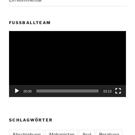
Ein Kommentar
FUSSBALLTEAM
Video-
Player
00:00
03:13
SCHLAGWÖRTER
Abschiebung
Afghanistan
Asyl
Beratung